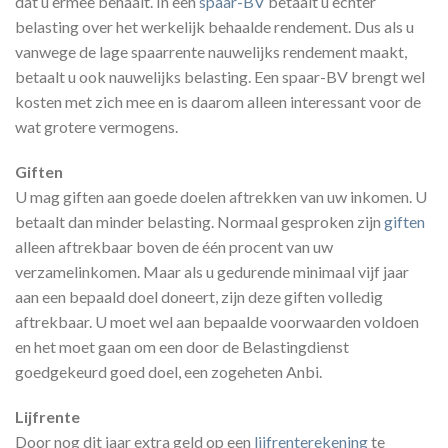
dat u ermee behaalt. In een
spaar-BV
betaalt u echter
belasting over het werkelijk behaalde rendement. Dus als u
vanwege de lage spaarrente nauwelijks rendement maakt,
betaalt u ook nauwelijks belasting. Een spaar-BV brengt wel
kosten met zich mee en is daarom alleen interessant voor de
wat grotere vermogens.
Giften
U mag giften aan goede doelen aftrekken van uw inkomen. U
betaalt dan minder belasting. Normaal gesproken zijn
giften
alleen aftrekbaar boven de één procent van uw
verzamelinkomen. Maar als u gedurende minimaal vijf jaar
aan een bepaald doel doneert, zijn deze giften volledig
aftrekbaar. U moet wel aan bepaalde voorwaarden voldoen
en het moet gaan om een door de Belastingdienst
goedgekeurd goed doel, een zogeheten Anbi.
Lijfrente
Door nog dit jaar extra geld op een
lijfrenterekening
te