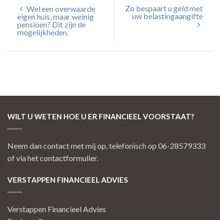
Zo bespaart u geld met
Wel een overwaarde
uw belastingaangifte
eigen huis, maar weinig
pensioen? Dit zijn de
mogelijkheden.
WILT U WETEN HOE U ER FINANCIEEL VOORSTAAT?
Neem dan contact met mij op, telefonisch op 06-28579333
of via het contactformulier.
VERSTAPPEN FINANCIEEL ADVIES
Verstappen Financieel Advies