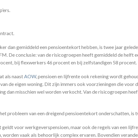
’ers.
ntract.
ker dan gemiddeld een pensioentekort hebben, is twee jaar geled
FM. De conclusie: van de risicogroepen heeft gemiddeld de helft e
ocent, bij flexwerkers 46 procent en bij zelfstandigen 58 procent.
at als naast
AOW
, pensioen en lijfrente ook rekening wordt gehou
van de eigen woning. Dit zijn immers ook voorzieningen die voor
ing dan misschien wel worden verkocht. Van de risicogroepen heef
et probleem van een dreigend pensioentekort onderschatten, is t
t geldt voor werkgeverspensioen, maar ook de regels van een lijfr
 worden vaak als behoorlijk complex ervaren. Bovendien verander