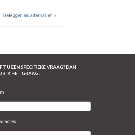
Beleggen als alternatief
FT U EEN SPECIFIEKE VRAAG? DAN
R IK HET GRAAG.
am
ailadres