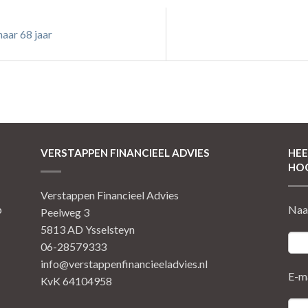
naar 68 jaar
VERSTAPPEN FINANCIEEL ADVIES
HEE
HOO
Verstappen Financieel Advies
p
Na
Peelweg 3
5813 AD Ysselsteyn
06-28579333
info@verstappenfinancieeladvies.nl
E-m
KvK 64104958